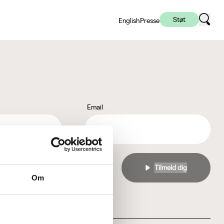
Støt
English
Presse
Email
l
privatlivspolitikken
Om