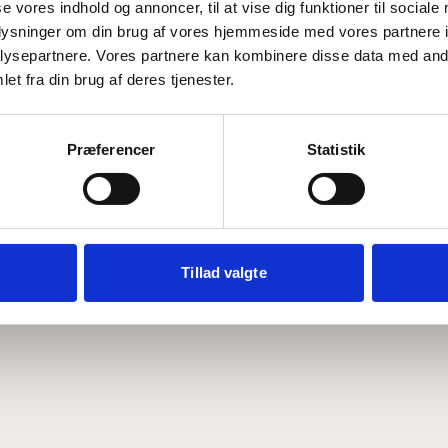
se vores indhold og annoncer, til at vise dig funktioner til sociale
oplysninger om din brug af vores hjemmeside med vores partnere i
ysepartnere. Vores partnere kan kombinere disse data med andr
Hvem er CEPOS
Analyser
et fra din brug af deres tjenester.
Vores værdier
Debat
Medarbejdere
ABCepos
Kontakt
Podcast
Præferencer
Statistik
Tillad valgte