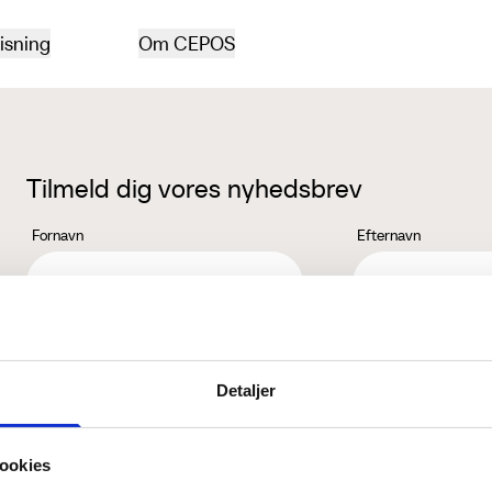
isning
Om CEPOS
Tilmeld dig vores nyhedsbrev
Fornavn
Efternavn
Jeg accepterer behandlingen af mine personoplysninger i henhold ti
Detaljer
ookies