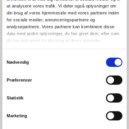
at analysere vores trafik. Vi deler også oplysninger om
din brug af vores hjemmeside med vores partnere inden
for sociale medier, annonceringspartnere og
Jeg accepterer behandlingen af mine personoplysninger i
analysepartnere. Vores partnere kan kombinere disse
henhold til
privatlivspolitikken
data med andre oplysninger, du har givet dem, eller som
de har indsamlet fra din brug af deres tjenester.
Samtykkevalg
Nødvendig
Præferencer
Statistik
Hvem er CEPOS
Analyser
Marketing
Vores værdier
Debat