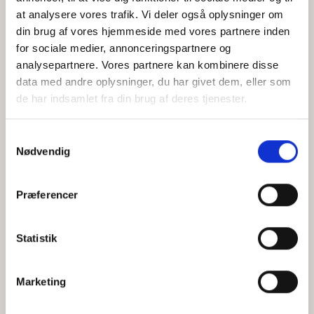
at analysere vores trafik. Vi deler også oplysninger om
din brug af vores hjemmeside med vores partnere inden
for sociale medier, annonceringspartnere og
Jeg accepterer behandlingen af mine personoplysninger i
analysepartnere. Vores partnere kan kombinere disse
henhold til
privatlivspolitikken
data med andre oplysninger, du har givet dem, eller som
de har indsamlet fra din brug af deres tjenester.
Samtykkevalg
Nødvendig
Præferencer
Statistik
Hvem er CEPOS
Analyser
Marketing
Vores værdier
Debat