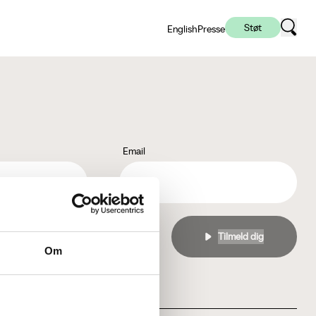
Støt
English
Presse
Email
l
privatlivspolitikken
Om