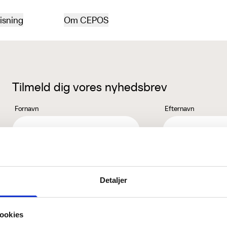
isning
Om CEPOS
Tilmeld dig vores nyhedsbrev
Fornavn
Efternavn
Jeg accepterer behandlingen af mine personoplysninger i henhold ti
Detaljer
ookies