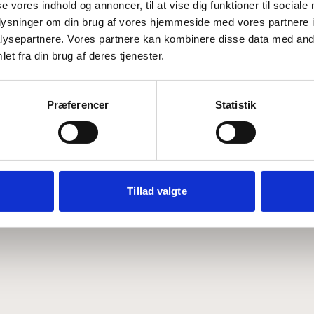
se vores indhold og annoncer, til at vise dig funktioner til sociale
oplysninger om din brug af vores hjemmeside med vores partnere i
ysepartnere. Vores partnere kan kombinere disse data med andr
Hvem er CEPOS
Analyser
et fra din brug af deres tjenester.
Vores værdier
Debat
Medarbejdere
ABCepos
Kontakt
Podcast
Præferencer
Statistik
Tillad valgte