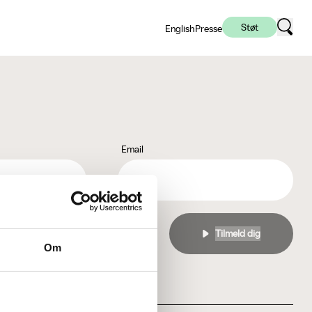
Støt
English
Presse
Email
l
privatlivspolitikken
Om