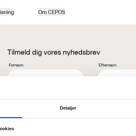
isning
Om CEPOS
Tilmeld dig vores nyhedsbrev
Fornavn
Efternavn
Jeg accepterer behandlingen af mine personoplysninger i henhold ti
Detaljer
ookies