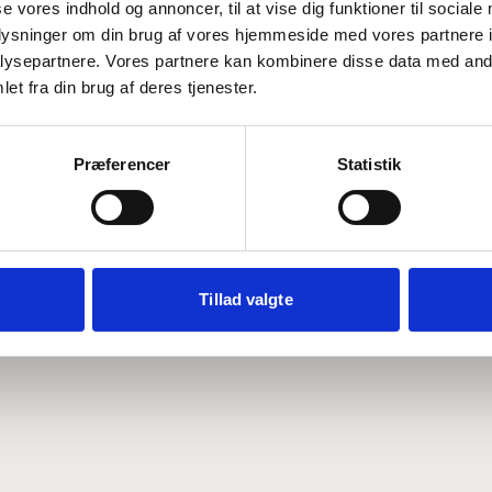
se vores indhold og annoncer, til at vise dig funktioner til sociale
oplysninger om din brug af vores hjemmeside med vores partnere i
ysepartnere. Vores partnere kan kombinere disse data med andr
Hvem er CEPOS
Analyser
et fra din brug af deres tjenester.
Vores værdier
Debat
Medarbejdere
ABCepos
Kontakt
Podcast
Præferencer
Statistik
Tillad valgte