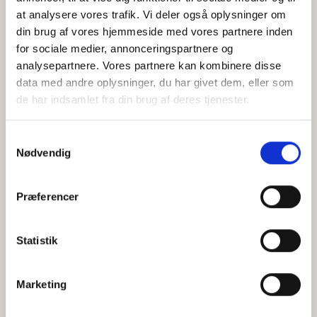
at analysere vores trafik. Vi deler også oplysninger om
din brug af vores hjemmeside med vores partnere inden
for sociale medier, annonceringspartnere og
Jeg accepterer behandlingen af mine personoplysninger i
analysepartnere. Vores partnere kan kombinere disse
henhold til
privatlivspolitikken
data med andre oplysninger, du har givet dem, eller som
de har indsamlet fra din brug af deres tjenester.
Samtykkevalg
Nødvendig
Præferencer
Statistik
Hvem er CEPOS
Analyser
Marketing
Vores værdier
Debat