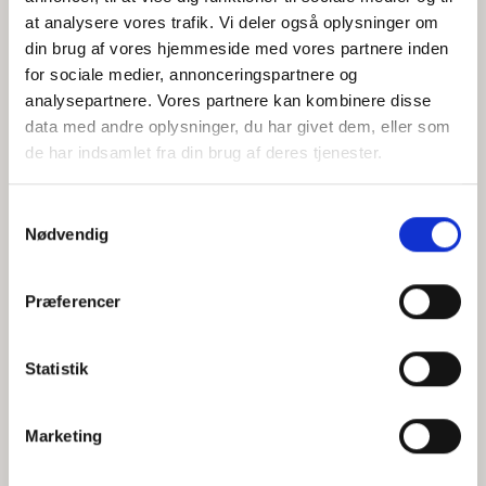
at analysere vores trafik. Vi deler også oplysninger om
din brug af vores hjemmeside med vores partnere inden
for sociale medier, annonceringspartnere og
Jeg accepterer behandlingen af mine personoplysninger i
analysepartnere. Vores partnere kan kombinere disse
henhold til
privatlivspolitikken
data med andre oplysninger, du har givet dem, eller som
de har indsamlet fra din brug af deres tjenester.
Samtykkevalg
Nødvendig
Præferencer
Statistik
Hvem er CEPOS
Analyser
Marketing
Vores værdier
Debat