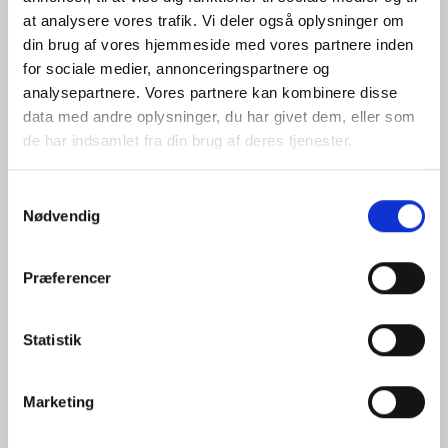
at analysere vores trafik. Vi deler også oplysninger om
din brug af vores hjemmeside med vores partnere inden
for sociale medier, annonceringspartnere og
Jeg accepterer behandlingen af mine personoplysninger i
analysepartnere. Vores partnere kan kombinere disse
henhold til
privatlivspolitikken
data med andre oplysninger, du har givet dem, eller som
de har indsamlet fra din brug af deres tjenester.
Samtykkevalg
Nødvendig
Præferencer
Statistik
Hvem er CEPOS
Analyser
Marketing
Vores værdier
Debat