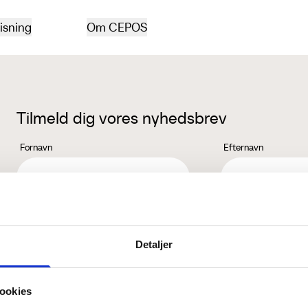
isning
Om CEPOS
Tilmeld dig vores nyhedsbrev
Fornavn
Efternavn
Jeg accepterer behandlingen af mine personoplysninger i henhold ti
Detaljer
ookies