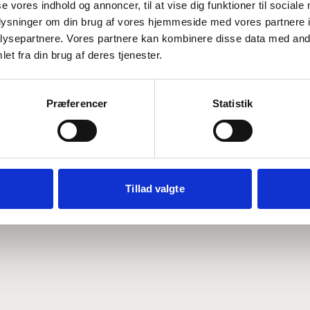
se vores indhold og annoncer, til at vise dig funktioner til sociale
oplysninger om din brug af vores hjemmeside med vores partnere i
ysepartnere. Vores partnere kan kombinere disse data med andr
Hvem er CEPOS
Analyser
et fra din brug af deres tjenester.
Vores værdier
Debat
Medarbejdere
ABCepos
Kontakt
Podcast
Præferencer
Statistik
Tillad valgte