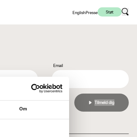
Støt
English
Presse
Email
l
privatlivspolitikken
Om