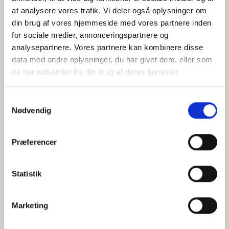
at analysere vores trafik. Vi deler også oplysninger om
din brug af vores hjemmeside med vores partnere inden
for sociale medier, annonceringspartnere og
Jeg accepterer behandlingen af mine personoplysninger i
analysepartnere. Vores partnere kan kombinere disse
henhold til
privatlivspolitikken
data med andre oplysninger, du har givet dem, eller som
de har indsamlet fra din brug af deres tjenester.
Samtykkevalg
Nødvendig
Præferencer
Statistik
Hvem er CEPOS
Analyser
Marketing
Vores værdier
Debat