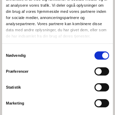
at analysere vores trafik. Vi deler også oplysninger om
din brug af vores hjemmeside med vores partnere inden
for sociale medier, annonceringspartnere og
Jeg accepterer behandlingen af mine personoplysninger i
analysepartnere. Vores partnere kan kombinere disse
henhold til
privatlivspolitikken
data med andre oplysninger, du har givet dem, eller som
de har indsamlet fra din brug af deres tjenester.
Samtykkevalg
Nødvendig
Præferencer
Statistik
Hvem er CEPOS
Analyser
Marketing
Vores værdier
Debat