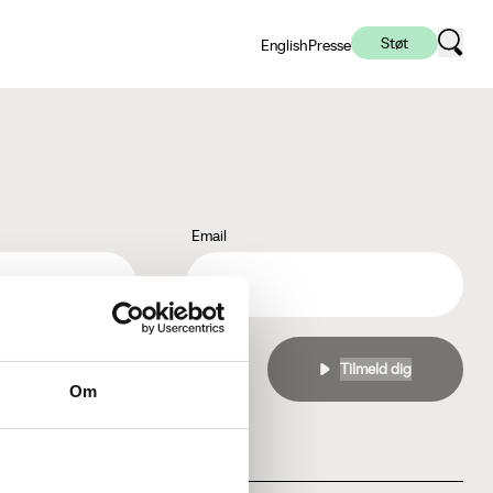
Støt
English
Presse
Email
l
privatlivspolitikken
Om