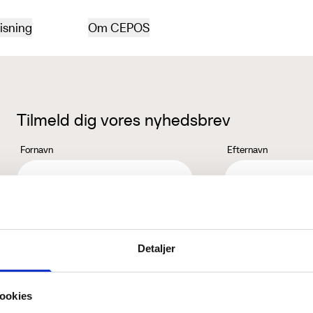
isning
Om CEPOS
Tilmeld dig vores nyhedsbrev
Fornavn
Efternavn
Jeg accepterer behandlingen af mine personoplysninger i henhold ti
Detaljer
ookies