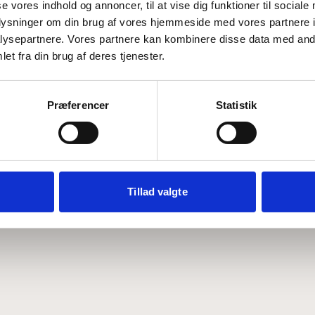
se vores indhold og annoncer, til at vise dig funktioner til sociale
oplysninger om din brug af vores hjemmeside med vores partnere i
ysepartnere. Vores partnere kan kombinere disse data med andr
Hvem er CEPOS
Analyser
et fra din brug af deres tjenester.
Vores værdier
Debat
Medarbejdere
ABCepos
Kontakt
Podcast
Præferencer
Statistik
Tillad valgte