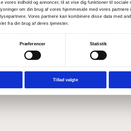
se vores indhold og annoncer, til at vise dig funktioner til sociale
oplysninger om din brug af vores hjemmeside med vores partnere i
ysepartnere. Vores partnere kan kombinere disse data med andr
Hvem er CEPOS
Analyser
et fra din brug af deres tjenester.
Vores værdier
Debat
Medarbejdere
ABCepos
Kontakt
Podcast
Præferencer
Statistik
Tillad valgte