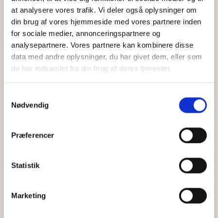
at analysere vores trafik. Vi deler også oplysninger om
din brug af vores hjemmeside med vores partnere inden
for sociale medier, annonceringspartnere og
Jeg accepterer behandlingen af mine personoplysninger i
analysepartnere. Vores partnere kan kombinere disse
henhold til
privatlivspolitikken
data med andre oplysninger, du har givet dem, eller som
de har indsamlet fra din brug af deres tjenester.
Samtykkevalg
Nødvendig
Præferencer
Statistik
Hvem er CEPOS
Analyser
Marketing
Vores værdier
Debat