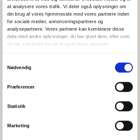
at analysere vores trafik. Vi deler også oplysninger om
din brug af vores hjemmeside med vores partnere inden
for sociale medier, annonceringspartnere og
Jeg accepterer behandlingen af mine personoplysninger i
analysepartnere. Vores partnere kan kombinere disse
henhold til
privatlivspolitikken
data med andre oplysninger, du har givet dem, eller som
de har indsamlet fra din brug af deres tjenester.
Samtykkevalg
Nødvendig
Præferencer
Statistik
Hvem er CEPOS
Analyser
Marketing
Vores værdier
Debat