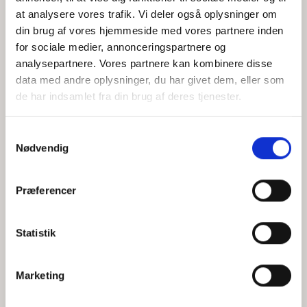
at analysere vores trafik. Vi deler også oplysninger om
din brug af vores hjemmeside med vores partnere inden
for sociale medier, annonceringspartnere og
Jeg accepterer behandlingen af mine personoplysninger i
analysepartnere. Vores partnere kan kombinere disse
henhold til
privatlivspolitikken
data med andre oplysninger, du har givet dem, eller som
de har indsamlet fra din brug af deres tjenester.
Samtykkevalg
Nødvendig
Præferencer
Statistik
Hvem er CEPOS
Analyser
Marketing
Vores værdier
Debat