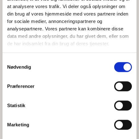
at analysere vores trafik. Vi deler også oplysninger om
din brug af vores hjemmeside med vores partnere inden
for sociale medier, annonceringspartnere og
Jeg accepterer behandlingen af mine personoplysninger i
analysepartnere. Vores partnere kan kombinere disse
henhold til
privatlivspolitikken
data med andre oplysninger, du har givet dem, eller som
de har indsamlet fra din brug af deres tjenester.
Samtykkevalg
Nødvendig
Præferencer
Statistik
Hvem er CEPOS
Analyser
Marketing
Vores værdier
Debat