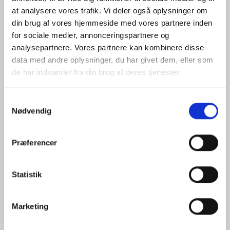
at analysere vores trafik. Vi deler også oplysninger om
din brug af vores hjemmeside med vores partnere inden
for sociale medier, annonceringspartnere og
Jeg accepterer behandlingen af mine personoplysninger i
analysepartnere. Vores partnere kan kombinere disse
henhold til
privatlivspolitikken
data med andre oplysninger, du har givet dem, eller som
de har indsamlet fra din brug af deres tjenester.
Samtykkevalg
Nødvendig
Præferencer
Statistik
Hvem er CEPOS
Analyser
Marketing
Vores værdier
Debat