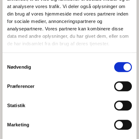
at analysere vores trafik. Vi deler også oplysninger om
din brug af vores hjemmeside med vores partnere inden
for sociale medier, annonceringspartnere og
Jeg accepterer behandlingen af mine personoplysninger i
analysepartnere. Vores partnere kan kombinere disse
henhold til
privatlivspolitikken
data med andre oplysninger, du har givet dem, eller som
de har indsamlet fra din brug af deres tjenester.
Samtykkevalg
Nødvendig
Præferencer
Statistik
Hvem er CEPOS
Analyser
Marketing
Vores værdier
Debat