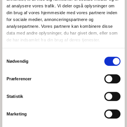
at analysere vores trafik. Vi deler også oplysninger om
din brug af vores hjemmeside med vores partnere inden
for sociale medier, annonceringspartnere og
Jeg accepterer behandlingen af mine personoplysninger i
analysepartnere. Vores partnere kan kombinere disse
henhold til
privatlivspolitikken
data med andre oplysninger, du har givet dem, eller som
de har indsamlet fra din brug af deres tjenester.
Samtykkevalg
Nødvendig
Præferencer
Statistik
Hvem er CEPOS
Analyser
Marketing
Vores værdier
Debat