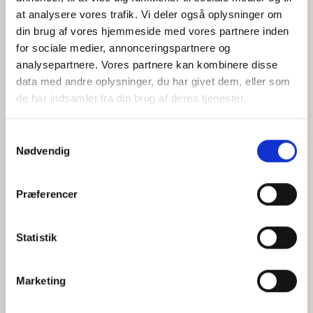
at analysere vores trafik. Vi deler også oplysninger om
din brug af vores hjemmeside med vores partnere inden
for sociale medier, annonceringspartnere og
Jeg accepterer behandlingen af mine personoplysninger i
analysepartnere. Vores partnere kan kombinere disse
henhold til
privatlivspolitikken
data med andre oplysninger, du har givet dem, eller som
de har indsamlet fra din brug af deres tjenester.
Samtykkevalg
Nødvendig
Præferencer
Statistik
Hvem er CEPOS
Analyser
Marketing
Vores værdier
Debat