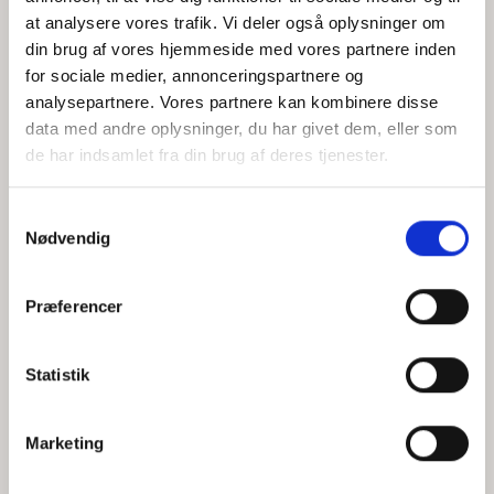
at analysere vores trafik. Vi deler også oplysninger om
din brug af vores hjemmeside med vores partnere inden
for sociale medier, annonceringspartnere og
Jeg accepterer behandlingen af mine personoplysninger i
analysepartnere. Vores partnere kan kombinere disse
henhold til
privatlivspolitikken
data med andre oplysninger, du har givet dem, eller som
de har indsamlet fra din brug af deres tjenester.
Samtykkevalg
Nødvendig
Præferencer
Statistik
Hvem er CEPOS
Analyser
Marketing
Vores værdier
Debat