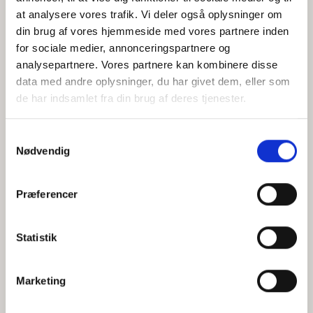
at analysere vores trafik. Vi deler også oplysninger om
din brug af vores hjemmeside med vores partnere inden
for sociale medier, annonceringspartnere og
Jeg accepterer behandlingen af mine personoplysninger i
analysepartnere. Vores partnere kan kombinere disse
henhold til
privatlivspolitikken
data med andre oplysninger, du har givet dem, eller som
de har indsamlet fra din brug af deres tjenester.
Samtykkevalg
Nødvendig
Præferencer
Statistik
Hvem er CEPOS
Analyser
Marketing
Vores værdier
Debat