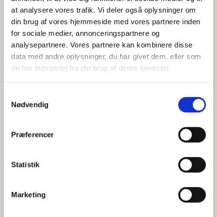
at analysere vores trafik. Vi deler også oplysninger om
din brug af vores hjemmeside med vores partnere inden
for sociale medier, annonceringspartnere og
Jeg accepterer behandlingen af mine personoplysninger i
analysepartnere. Vores partnere kan kombinere disse
henhold til
privatlivspolitikken
data med andre oplysninger, du har givet dem, eller som
de har indsamlet fra din brug af deres tjenester.
Samtykkevalg
Nødvendig
Præferencer
Statistik
Hvem er CEPOS
Analyser
Marketing
Vores værdier
Debat