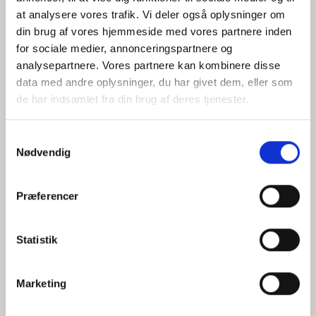
at analysere vores trafik. Vi deler også oplysninger om
din brug af vores hjemmeside med vores partnere inden
for sociale medier, annonceringspartnere og
Jeg accepterer behandlingen af mine personoplysninger i
analysepartnere. Vores partnere kan kombinere disse
henhold til
privatlivspolitikken
data med andre oplysninger, du har givet dem, eller som
de har indsamlet fra din brug af deres tjenester.
Samtykkevalg
Nødvendig
Præferencer
Statistik
Hvem er CEPOS
Analyser
Marketing
Vores værdier
Debat