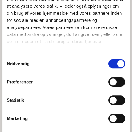
at analysere vores trafik. Vi deler også oplysninger om
din brug af vores hjemmeside med vores partnere inden
for sociale medier, annonceringspartnere og
Jeg accepterer behandlingen af mine personoplysninger i
analysepartnere. Vores partnere kan kombinere disse
henhold til
privatlivspolitikken
data med andre oplysninger, du har givet dem, eller som
de har indsamlet fra din brug af deres tjenester.
Samtykkevalg
Nødvendig
Præferencer
Statistik
Hvem er CEPOS
Analyser
Marketing
Vores værdier
Debat