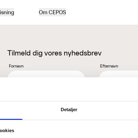
isning
Om CEPOS
Tilmeld dig vores nyhedsbrev
Fornavn
Efternavn
Jeg accepterer behandlingen af mine personoplysninger i henhold ti
Detaljer
ookies