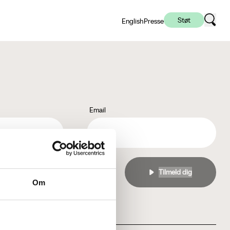
Støt
English
Presse
Email
l
privatlivspolitikken
Om