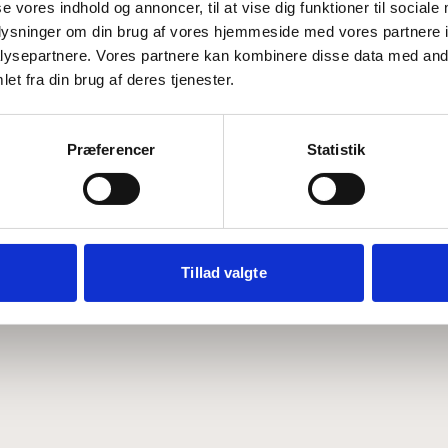
se vores indhold og annoncer, til at vise dig funktioner til sociale
oplysninger om din brug af vores hjemmeside med vores partnere i
ysepartnere. Vores partnere kan kombinere disse data med andr
Hvem er CEPOS
Analyser
et fra din brug af deres tjenester.
Vores værdier
Debat
Medarbejdere
ABCepos
Kontakt
Podcast
Præferencer
Statistik
Tillad valgte