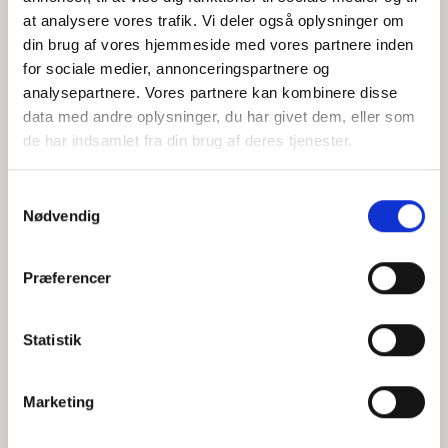
at analysere vores trafik. Vi deler også oplysninger om
din brug af vores hjemmeside med vores partnere inden
for sociale medier, annonceringspartnere og
Jeg accepterer behandlingen af mine personoplysninger i
analysepartnere. Vores partnere kan kombinere disse
henhold til
privatlivspolitikken
data med andre oplysninger, du har givet dem, eller som
de har indsamlet fra din brug af deres tjenester.
Samtykkevalg
Nødvendig
Præferencer
Statistik
Hvem er CEPOS
Analyser
Marketing
Vores værdier
Debat